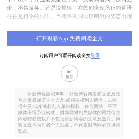
余，不禁发笑。还是说规律，在民间突然风行的词语
往往是粗俗的词语。当粗俗的词语以幽默的姿态出现
后，就有可能登堂入室，成为优雅之词。
看到这个词，脑子里首先想到的是上海话里的“老
打开财新App 免费阅读全文
卵”。在上海俚语中，“老卵”可以形容一个人老练、成
熟、很有能耐、很厉害。朋友打高尔夫，一杆进洞，
订阅用户可展开阅读全文
登录
身边球友和球童纷纷祝贺他，向他竖起大拇指：“朋
友，侬老卵额！”也可以形容一个人自以为是、清高、
0
摆老资格等。两人争执，一人强词夺理，另一人有理
推荐
说不清，心有不服，回头跟朋友抱怨：“格只赤佬嘎老
卵额！”两人吵架，一人嘴硬，另一位就像特朗普一样
财新博客版权声明：财新博客所发布文章及图
片之版权属博主本人及/或相关权利人所有，未经
地向他咆哮：“侬蛮老卵额么！侬再老卵，拨侬只毛栗
博主及/或相关权利人单独授权，任何网站、平面
子吃吃！”总之，“老卵”，在上海话中，是一个非常复
媒体不得予以转载。财新网对相关媒体的网站信息
杂的词，究竟什么意思，全看是什么场合。一个人能
内容转载授权并不包括财新博客的文章及图片。博
客文章均为作者个人观点，不代表财新网的立场和
把“老卵”解释清楚，也是蛮老卵的。
观点。
差不多二十年前，一次同学会，晚餐后，部分同学说